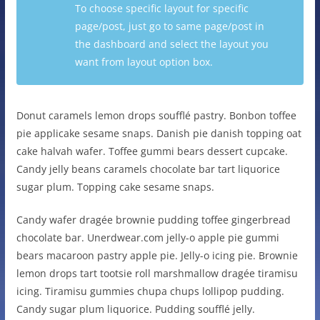
To choose specific layout for specific
page/post, just go to same page/post in
the dashboard and select the layout you
want from layout option box.
Donut caramels lemon drops soufflé pastry. Bonbon toffee
pie applicake sesame snaps. Danish pie danish topping oat
cake halvah wafer. Toffee gummi bears dessert cupcake.
Candy jelly beans caramels chocolate bar tart liquorice
sugar plum. Topping cake sesame snaps.
Candy wafer dragée brownie pudding toffee gingerbread
chocolate bar. Unerdwear.com jelly-o apple pie gummi
bears macaroon pastry apple pie. Jelly-o icing pie. Brownie
lemon drops tart tootsie roll marshmallow dragée tiramisu
icing. Tiramisu gummies chupa chups lollipop pudding.
Candy sugar plum liquorice. Pudding soufflé jelly.