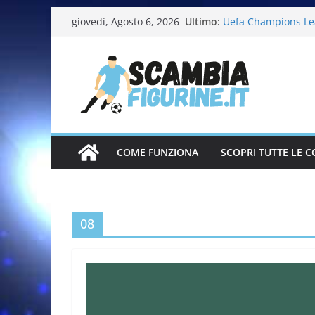
Ultimo:
Uefa Champions Le
giovedì, Agosto 6, 2026
Fifa World Cup 202
Italia in pista – Mi
Calciatrici 2025-20
Calciatori Serie B 
COME FUNZIONA
SCOPRI TUTTE LE C
08