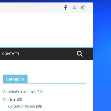
CONTATTI
Categorie
Ambiente e animali
(17)
Calcio
(183)
Calciatori Panini
(58)