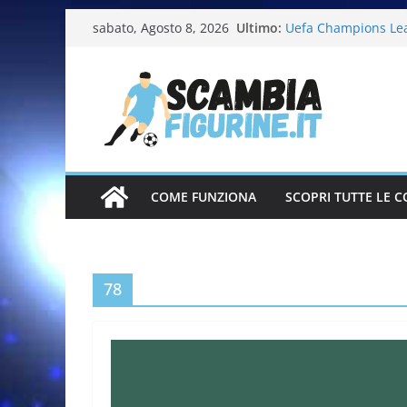
Ultimo:
Uefa Champions Le
sabato, Agosto 8, 2026
Fifa World Cup 202
Italia in pista – Mi
Calciatrici 2025-20
Calciatori Serie B 
COME FUNZIONA
SCOPRI TUTTE LE C
78