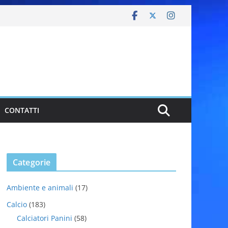
CONTATTI
Categorie
Ambiente e animali
(17)
Calcio
(183)
Calciatori Panini
(58)