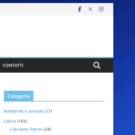
CONTATTI
Categorie
Ambiente e animali
(17)
Calcio
(183)
Calciatori Panini
(58)