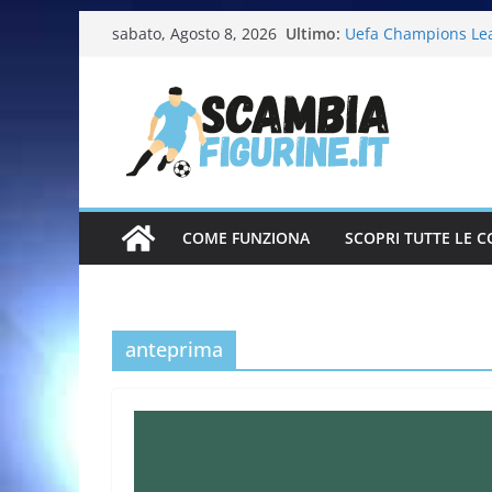
Ultimo:
Uefa Champions Le
sabato, Agosto 8, 2026
Fifa World Cup 202
Italia in pista – Mi
Calciatrici 2025-20
Calciatori Serie B 
COME FUNZIONA
SCOPRI TUTTE LE C
anteprima