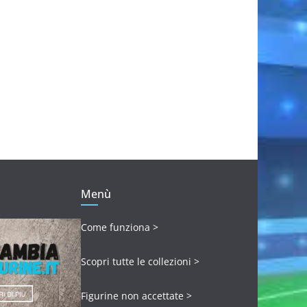
Menù
Come funziona >
Scopri tutte le collezioni >
Figurine non accettate >