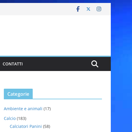
CONTATTI
Categorie
Ambiente e animali
(17)
Calcio
(183)
Calciatori Panini
(58)