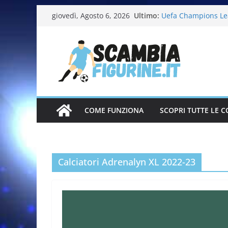
Ultimo:
Uefa Champions Le
giovedì, Agosto 6, 2026
Fifa World Cup 202
Italia in pista – Mi
Calciatrici 2025-20
Calciatori Serie B 
COME FUNZIONA
SCOPRI TUTTE LE C
Calciatori Adrenalyn XL 2022-23