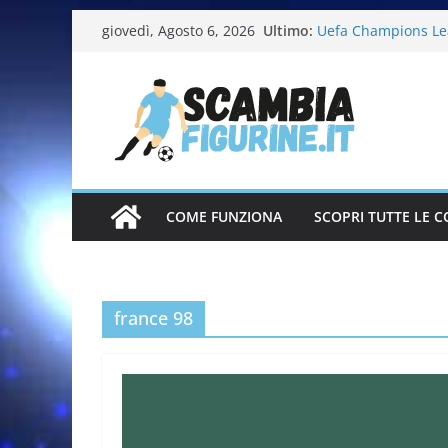
Ultimo:
Uefa Champions Le
giovedì, Agosto 6, 2026
Fifa World Cup 202
Italia in pista – Mi
Calciatrici 2025-20
Calciatori Serie B 
COME FUNZIONA
SCOPRI TUTTE LE C
france 98