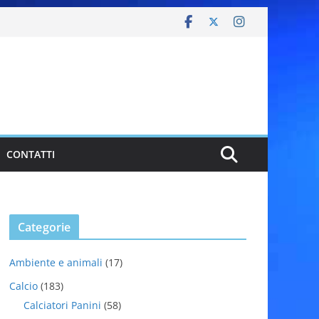
CONTATTI
Categorie
Ambiente e animali
(17)
Calcio
(183)
Calciatori Panini
(58)