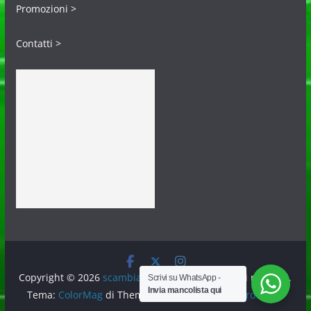
Promozioni >
Contatti >
Copyright © 2026
scambiafigurine.it
. Tutti i diritti riservati.
Scrivi su WhatsApp -
Invia mancolista qui
Tema:
ColorMag
di ThemeGrill. Powered by
WordPress
.