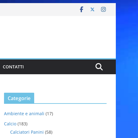
CONTATTI
Categorie
Ambiente e animali
(17)
Calcio
(183)
Calciatori Panini
(58)