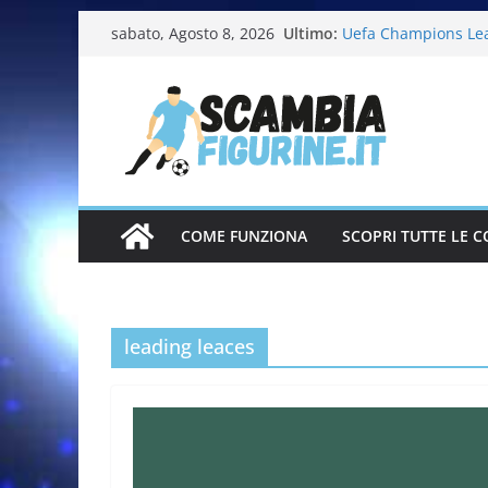
Calciatori Serie B 
Ultimo:
sabato, Agosto 8, 2026
Uefa Champions Le
Fifa World Cup 202
Italia in pista – Mi
Calciatrici 2025-20
COME FUNZIONA
SCOPRI TUTTE LE C
leading leaces