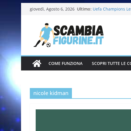
Ultimo:
Uefa Champions Le
giovedì, Agosto 6, 2026
Fifa World Cup 202
Italia in pista – Mi
Calciatrici 2025-20
Calciatori Serie B 
COME FUNZIONA
SCOPRI TUTTE LE C
nicole kidman