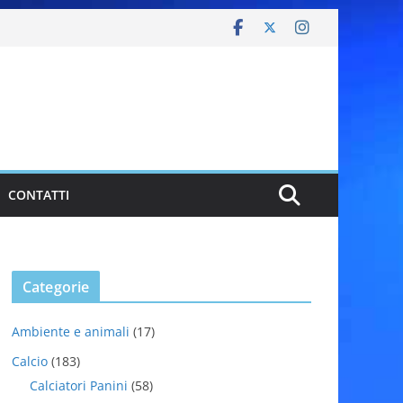
CONTATTI
Categorie
Ambiente e animali
(17)
Calcio
(183)
Calciatori Panini
(58)