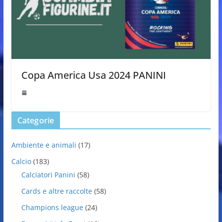
Copa America Usa 2024 PANINI
Categorie
Ambiente e animali
(17)
Calcio
(183)
Calciatori Panini
(58)
Cards e altre raccolte
(58)
Champions league
(24)