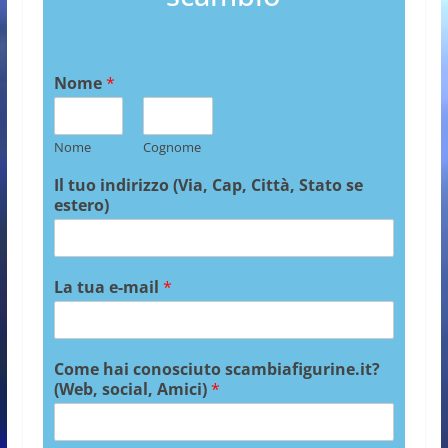
Nome
*
Nome
Cognome
Il tuo indirizzo (Via, Cap, Città, Stato se
estero)
La tua e-mail
*
Come hai conosciuto scambiafigurine.it?
(Web, social, Amici)
*