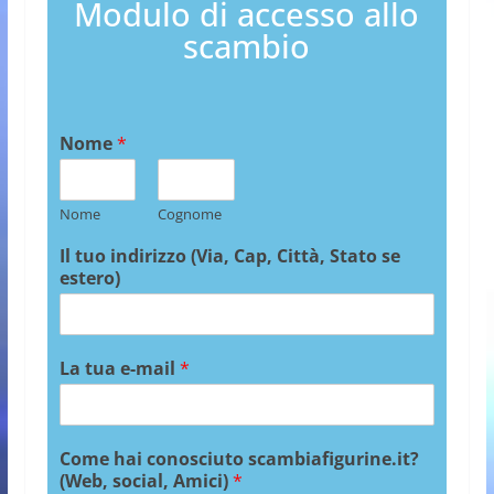
Modulo di accesso allo
scambio
Nome
*
Nome
Cognome
Il tuo indirizzo (Via, Cap, Città, Stato se
estero)
La tua e-mail
*
Come hai conosciuto scambiafigurine.it?
(Web, social, Amici)
*