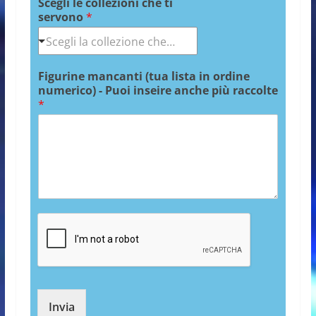
Scegli le collezioni che ti
servono
*
Figurine mancanti (tua lista in ordine
numerico) - Puoi inseire anche più raccolte
*
Invia