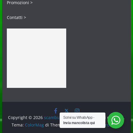
Promozioni >
Contatti >
Copyright © 2026
scambiafigurine.it
. Tutti i diritti riservati.
Scrivi su WhatsApp -
Invia mancolista qui
Tema:
ColorMag
di ThemeGrill. Powered by
WordPress
.