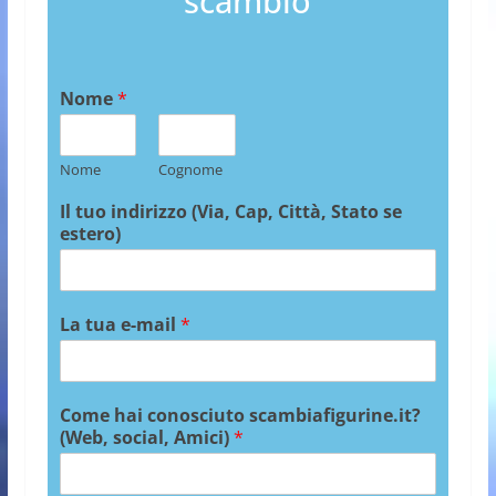
scambio
Nome
*
Nome
Cognome
Il tuo indirizzo (Via, Cap, Città, Stato se
estero)
La tua e-mail
*
Come hai conosciuto scambiafigurine.it?
(Web, social, Amici)
*