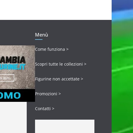
Menù
Come funziona >
Scopri tutte le collezioni >
Figurine non accettate >
Promozioni >
Contatti >