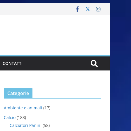
CONTATTI
Categorie
Ambiente e animali
(17)
Calcio
(183)
Calciatori Panini
(58)