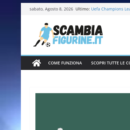
Ultimo:
Uefa Champions Le
sabato, Agosto 8, 2026
Fifa World Cup 202
Italia in pista – Mi
Calciatrici 2025-20
Calciatori Serie B 
COME FUNZIONA
SCOPRI TUTTE LE C