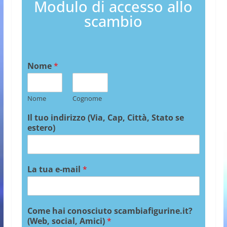
Modulo di accesso allo
scambio
Nome
*
Nome
Cognome
Il tuo indirizzo (Via, Cap, Città, Stato se
estero)
La tua e-mail
*
Come hai conosciuto scambiafigurine.it?
(Web, social, Amici)
*