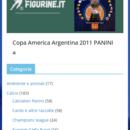
Copa America Argentina 2011 PANINI
Categorie
Ambiente e animali
(17)
Calcio
(183)
Calciatori Panini
(58)
Cards e altre raccolte
(58)
Champions league
(24)
Europei (Uefa Euro)
(16)