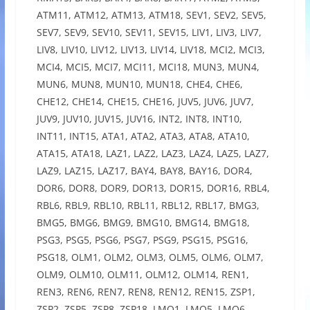
ATM11, ATM12, ATM13, ATM18, SEV1, SEV2, SEV5,
SEV7, SEV9, SEV10, SEV11, SEV15, LIV1, LIV3, LIV7,
LIV8, LIV10, LIV12, LIV13, LIV14, LIV18, MCI2, MCI3,
MCI4, MCI5, MCI7, MCI11, MCI18, MUN3, MUN4,
MUN6, MUN8, MUN10, MUN18, CHE4, CHE6,
CHE12, CHE14, CHE15, CHE16, JUV5, JUV6, JUV7,
JUV9, JUV10, JUV15, JUV16, INT2, INT8, INT10,
INT11, INT15, ATA1, ATA2, ATA3, ATA8, ATA10,
ATA15, ATA18, LAZ1, LAZ2, LAZ3, LAZ4, LAZ5, LAZ7,
LAZ9, LAZ15, LAZ17, BAY4, BAY8, BAY16, DOR4,
DOR6, DOR8, DOR9, DOR13, DOR15, DOR16, RBL4,
RBL6, RBL9, RBL10, RBL11, RBL12, RBL17, BMG3,
BMG5, BMG6, BMG9, BMG10, BMG14, BMG18,
PSG3, PSG5, PSG6, PSG7, PSG9, PSG15, PSG16,
PSG18, OLM1, OLM2, OLM3, OLM5, OLM6, OLM7,
OLM9, OLM10, OLM11, OLM12, OLM14, REN1,
REN3, REN6, REN7, REN8, REN12, REN15, ZSP1,
ZSP2, ZSP5, ZSP8, ZSP18, LMO1, LMO5, LMO6,