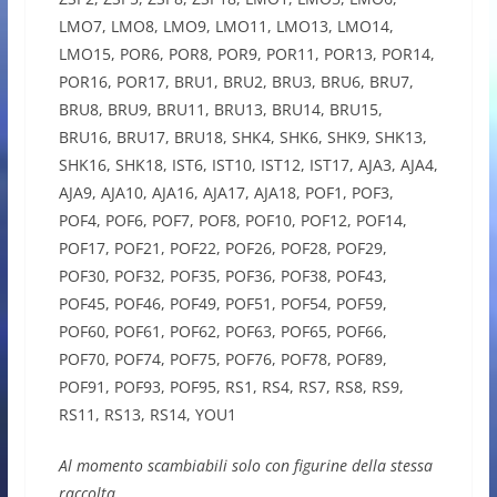
LMO7, LMO8, LMO9, LMO11, LMO13, LMO14,
LMO15, POR6, POR8, POR9, POR11, POR13, POR14,
POR16, POR17, BRU1, BRU2, BRU3, BRU6, BRU7,
BRU8, BRU9, BRU11, BRU13, BRU14, BRU15,
BRU16, BRU17, BRU18, SHK4, SHK6, SHK9, SHK13,
SHK16, SHK18, IST6, IST10, IST12, IST17, AJA3, AJA4,
AJA9, AJA10, AJA16, AJA17, AJA18, POF1, POF3,
POF4, POF6, POF7, POF8, POF10, POF12, POF14,
POF17, POF21, POF22, POF26, POF28, POF29,
POF30, POF32, POF35, POF36, POF38, POF43,
POF45, POF46, POF49, POF51, POF54, POF59,
POF60, POF61, POF62, POF63, POF65, POF66,
POF70, POF74, POF75, POF76, POF78, POF89,
POF91, POF93, POF95, RS1, RS4, RS7, RS8, RS9,
RS11, RS13, RS14, YOU1
Al momento scambiabili solo con figurine della stessa
raccolta.