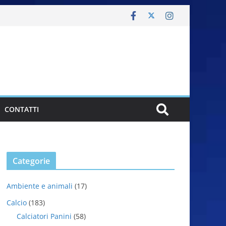
CONTATTI
Categorie
Ambiente e animali
(17)
Calcio
(183)
Calciatori Panini
(58)