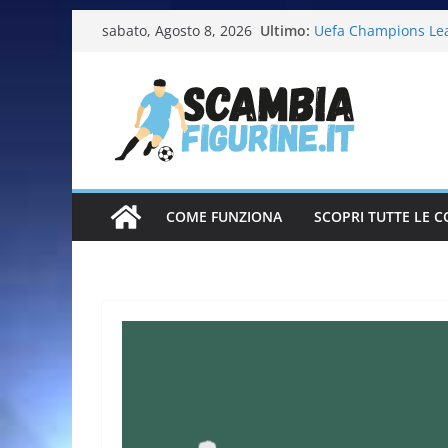
Ultimo:
Uefa Champions Le
sabato, Agosto 8, 2026
Fifa World Cup 202
Italia in pista – Mi
Calciatrici 2025-20
Calciatori Serie B 
COME FUNZIONA
SCOPRI TUTTE LE C