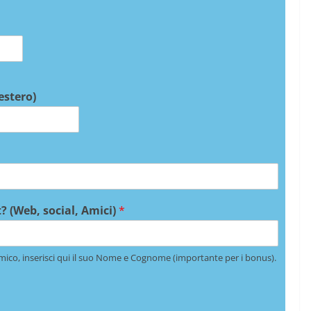
 estero)
? (Web, social, Amici)
*
mico, inserisci qui il suo Nome e Cognome (importante per i bonus).