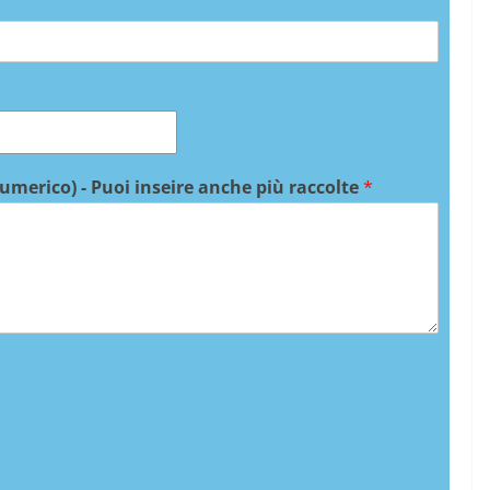
numerico) - Puoi inseire anche più raccolte
*