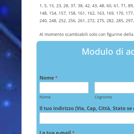
1, 5, 15, 23, 28, 37, 38, 42, 43, 48, 60, 61, 71, 8
148, 154, 157, 158, 161, 162, 163, 169, 170, 177,
240, 248, 252, 256, 261, 272, 275, 282, 285, 297
Al momento scambiabili solo con figurine della 
Modulo di ac
Nome
*
Nome
Cognome
Il tuo indirizzo (Via, Cap, Città, Stato se
La tua e-mail
*