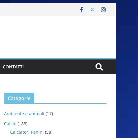
CONTATTI
Categorie
Ambiente e animali
(17)
Calcio
(183)
Calciatori Panini
(58)