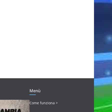
Menù
Come funziona >