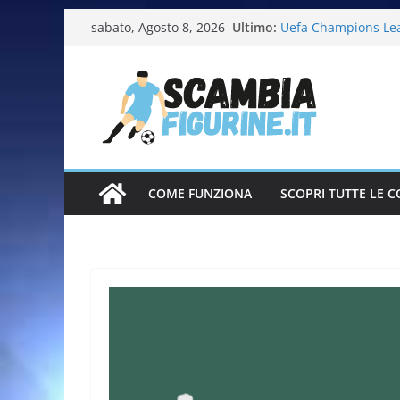
Ultimo:
Uefa Champions Le
sabato, Agosto 8, 2026
Fifa World Cup 202
Italia in pista – Mi
Calciatrici 2025-20
Calciatori Serie B 
COME FUNZIONA
SCOPRI TUTTE LE C