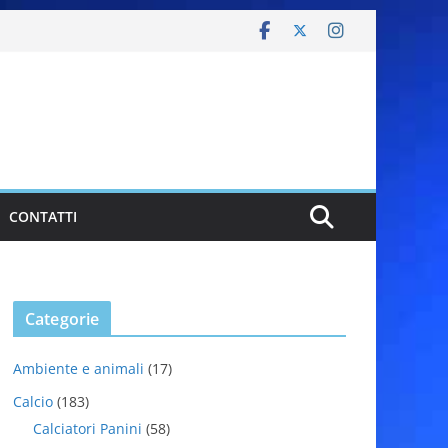
CONTATTI
Categorie
Ambiente e animali
(17)
Calcio
(183)
Calciatori Panini
(58)