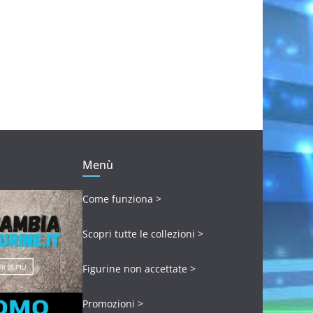
Menù
Come funziona >
Scopri tutte le collezioni >
Figurine non accettate >
Promozioni >