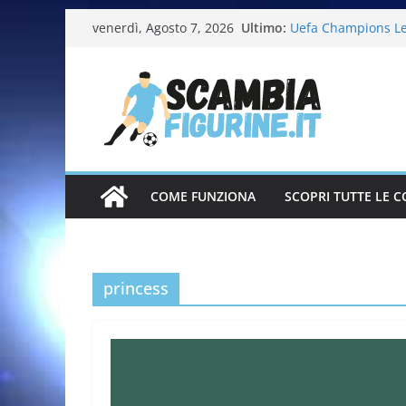
Calciatori Serie B
Ultimo:
venerdì, Agosto 7, 2026
Uefa Champions L
Fifa World Cup 20
Italia in pista – M
Calciatrici 2025-2
COME FUNZIONA
SCOPRI TUTTE LE C
princess