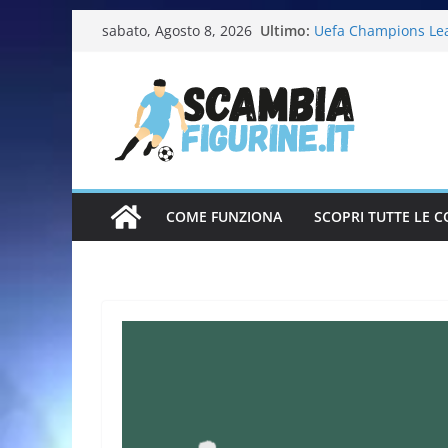
Ultimo:
Uefa Champions Le
sabato, Agosto 8, 2026
Fifa World Cup 202
Italia in pista – Mi
Calciatrici 2025-20
Calciatori Serie B 
COME FUNZIONA
SCOPRI TUTTE LE C