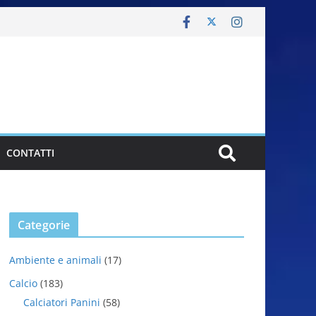
CONTATTI
Categorie
Ambiente e animali
(17)
Calcio
(183)
Calciatori Panini
(58)