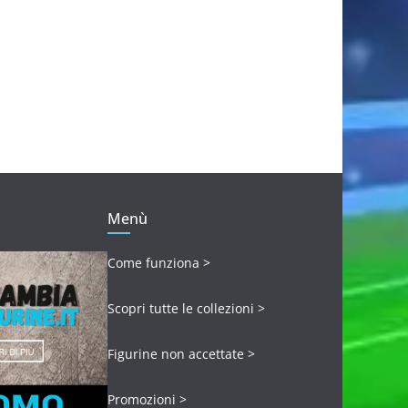
Menù
Come funziona >
Scopri tutte le collezioni >
Figurine non accettate >
Promozioni >