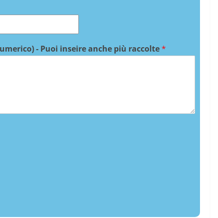
numerico) - Puoi inseire anche più raccolte
*