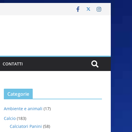
CONTATTI
Categorie
Ambiente e animali
(17)
Calcio
(183)
Calciatori Panini
(58)