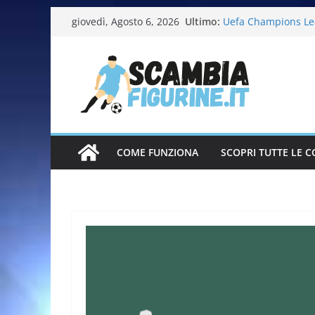
Ultimo:
Uefa Champions Le
giovedì, Agosto 6, 2026
Fifa World Cup 202
Italia in pista – Mi
Calciatrici 2025-20
Calciatori Serie B 
COME FUNZIONA
SCOPRI TUTTE LE C