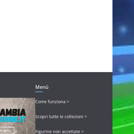
Menù
Come funziona >
Scopri tutte le collezioni >
Figurine non accettate >