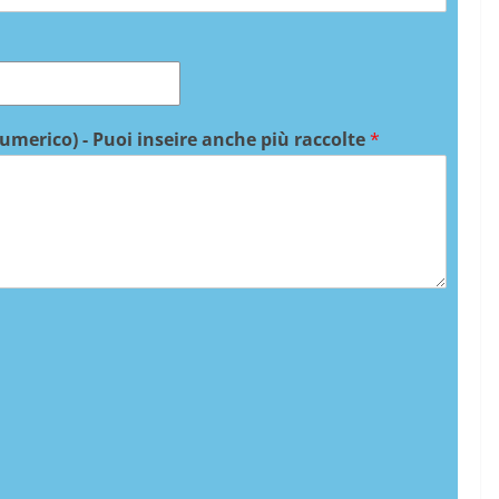
numerico) - Puoi inseire anche più raccolte
*