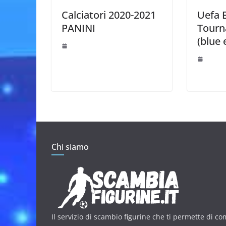
Uefa 
Calciatori 2020-2021
Tourn
PANINI
(blue 
Chi siamo
Il servizio di scambio figurine che ti permette di co